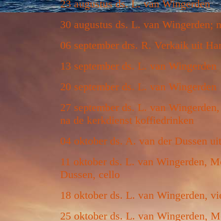
23 augustus ds. L. van Wingerden
30 augustus ds. L. van Wingerden; n
06 september drs. R. Verkaik uit H
13 september ds. L. van Wingerden
20 september ds. L. van Wingerden
27 september ds. L. van Wingerden,
na de kerkdienst koffiedrinken
04 oktober ds. A. van der Dussen u
11 oktober ds. L. van Wingerden, M
Dussen, cello
18 oktober ds. L. van Wingerden, v
25 oktober ds. L. van Wingerden, Mo