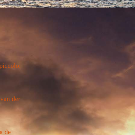
piccolo;
 van der
a de