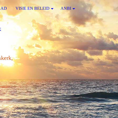
AAD
VISIE EN BELEID
ANBI
K
skerk,