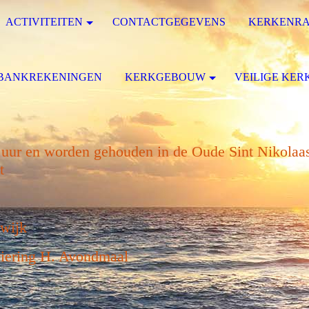
ACTIVITEITEN
CONTACTGEGEVENS
KERKENR
BANKREKENINGEN
KERKGEBOUW
VEILIGE KER
uur en worden gehouden in de Oude Sint Nikolaa
rt
Ewijk
 viering H. Avondmaal