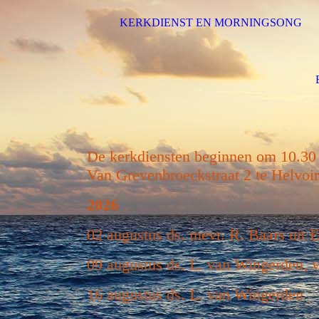
KERKDIENST EN MORNINGSONG
De kerkdiensten beginnen om 10.30 
Van Grevenbroeckstraat 2 te Helvoi
2026
02 augustus ds. mevr. R. Baars uit 
09 augustus ds. L. van Wingerden,
16 augustus ds. L. van Wingerden