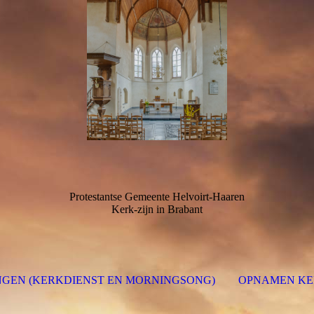
Protestantse Gemeente Helvoirt-Haaren
Kerk-zijn in Brabant
NGEN (KERKDIENST EN MORNINGSONG)
OPNAMEN KE