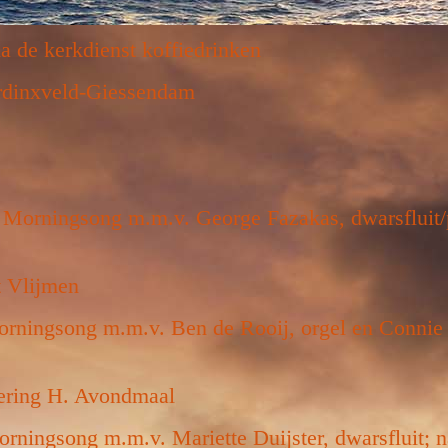
a de kerkdienst koffiedrinken
ardinxveld-Giessendam
 Morningsong m.m.v. George Fazakas, dwarsfluit/
it Vlijmen
orningsong m.m.v. Ben de Rooij, orgel en Connie
iering H. Avondmaal
rningsong m.m.v. Mariette Duijster, dwarsfluit; n