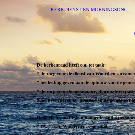
KERKDIENST EN MORNINGSONG
De kerkenraad heeft o.a. tot taak:
* de zorg voor de dienst van Woord en sacram
* het leiding geven aan de opbouw van de geme
* de zorg voor de missionaire, diaconale en past
* het bevorderen ter plaatse van de gemeensch
De kerkenraad bestaat momenteel uit 4 person
* Ds. L. van Wingerden, voorzitter