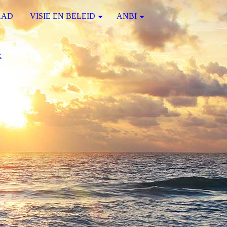
AAD
VISIE EN BELEID
ANBI
K