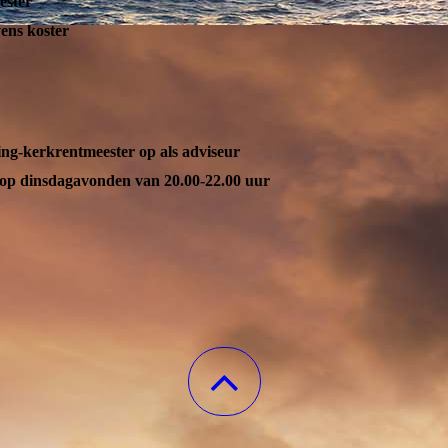
ester
vens koster
ing-kerkrentmeester op als adviseur
r op dinsdagavonden van 20.00-22.00 uur