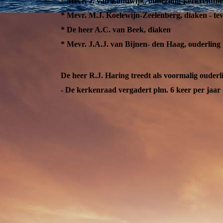
* Mevr. J. van Zandwijk, ouderling-kerkrentme
* Mevr. M.J. Koelewijn-Zeelenberg, diaken - te
* De heer A.C. van Beek, diaken
* Mevr. J.A.J. van Bijnen- den Haag, ouderling
De heer R.J. Haring treedt als voormalig ouderl
- De kerkenraad vergadert plm. 6 keer per jaa