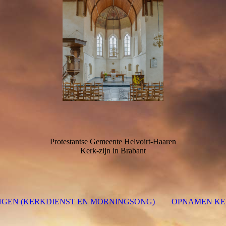
Protestantse Gemeente Helvoirt-Haaren
Kerk-zijn in Brabant
NGEN (KERKDIENST EN MORNINGSONG)
OPNAMEN KE