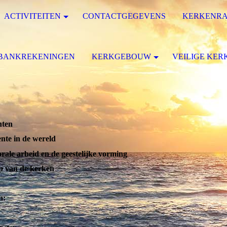
ACTIVITEITEN
CONTACTGEGEVENS
KERKENR
BANKREKENINGEN
KERKGEBOUW
VEILIGE KER
enten
ente in de wereld
orale arbeid en de geestelijke vorming
ap van de kerken
en: