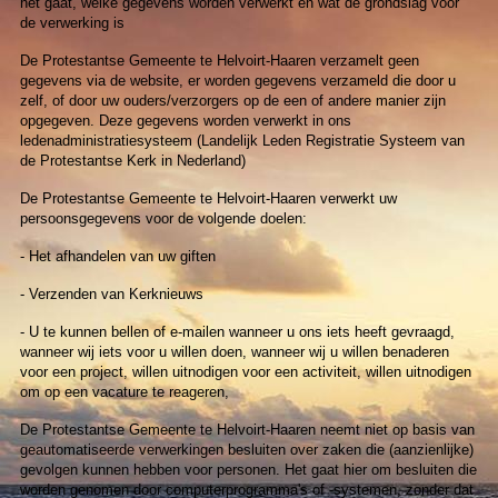
het gaat, welke gegevens worden verwerkt en wat de grondslag voor
de verwerking is
De Protestantse Gemeente te Helvoirt-Haaren verzamelt geen
gegevens via de website, er worden gegevens verzameld die door u
zelf, of door uw ouders/verzorgers op de een of andere manier zijn
opgegeven. Deze gegevens worden verwerkt in ons
ledenadministratiesysteem (Landelijk Leden Registratie Systeem van
de Protestantse Kerk in Nederland)
De Protestantse Gemeente te Helvoirt-Haaren verwerkt uw
persoonsgegevens voor de volgende doelen:
- Het afhandelen van uw giften
- Verzenden van Kerknieuws
- U te kunnen bellen of e-mailen wanneer u ons iets heeft gevraagd,
wanneer wij iets voor u willen doen, wanneer wij u willen benaderen
voor een project, willen uitnodigen voor een activiteit, willen uitnodigen
om op een vacature te reageren,
De Protestantse Gemeente te Helvoirt-Haaren neemt niet op basis van
geautomatiseerde verwerkingen besluiten over zaken die (aanzienlijke)
gevolgen kunnen hebben voor personen. Het gaat hier om besluiten die
worden genomen door computerprogramma's of -systemen, zonder dat