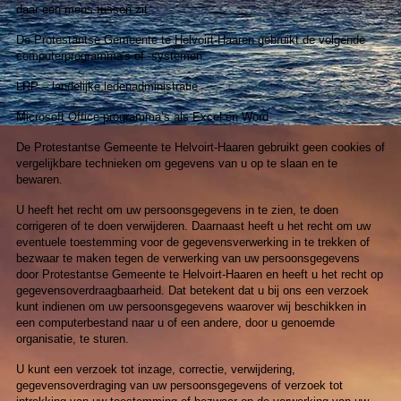
daar een mens tussen zit.
De Protestantse Gemeente te Helvoirt-Haaren gebruikt de volgende
computerprogramma's of -systemen:
LRP – landelijke ledenadministratie
Microsoft Office programma’s als Excel en Word
De Protestantse Gemeente te Helvoirt-Haaren gebruikt geen cookies of
vergelijkbare technieken om gegevens van u op te slaan en te
bewaren.
U heeft het recht om uw persoonsgegevens in te zien, te doen
corrigeren of te doen verwijderen. Daarnaast heeft u het recht om uw
eventuele toestemming voor de gegevensverwerking in te trekken of
bezwaar te maken tegen de verwerking van uw persoonsgegevens
door Protestantse Gemeente te Helvoirt-Haaren en heeft u het recht op
gegevensoverdraagbaarheid. Dat betekent dat u bij ons een verzoek
kunt indienen om uw persoonsgegevens waarover wij beschikken in
een computerbestand naar u of een andere, door u genoemde
organisatie, te sturen.
U kunt een verzoek tot inzage, correctie, verwijdering,
gegevensoverdraging van uw persoonsgegevens of verzoek tot