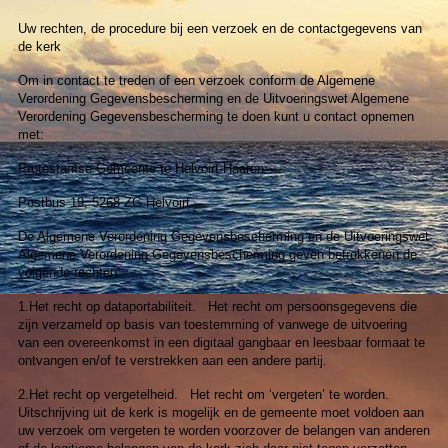
Uw rechten, de procedure bij een verzoek en de contactgegevens van
de kerk
Om in contact te treden of een verzoek conform de Algemene
Verordening Gegevensbescherming en de Uitvoeringswet Algemene
Verordening Gegevensbescherming te doen kunt u contact opnemen
met:
Protestantse Gemeente te Helvoirt-Haaren
Postbus 19, 5268 ZG Helvoirt
De Algemene Verordening Gegevensbescherming en de Uitvoeringswet
Algemene Verordening Gegevensbescherming geven betrokkenen de
volgende rechten:
1.Het recht op dataportabiliteit. Het recht om persoonsgegevens die
zijn verzameld op basis van toestemming of vanwege de uitvoering
van een overeenkomst in een digitaal gangbaar en leesbaar formaat te
ontvangen en/of te verstrekken aan een andere partij.
2.Het recht op vergetelheid. Het recht om ‘vergeten’ te worden.
Uitschrijving uit de kerk is mogelijk en de gemeente moet voldoen aan
uw verzoek om vergeten te worden voorzover de belangen van anderen