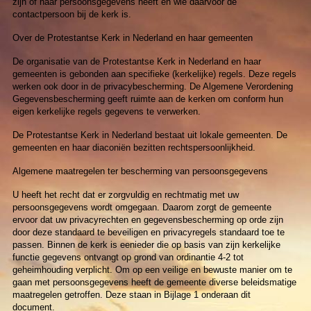
zijn of haar persoonsgegevens heeft en wie daarvoor de
contactpersoon bij de kerk is.
Over de Protestantse Kerk in Nederland en haar gemeenten
De organisatie van de Protestantse Kerk in Nederland en haar
gemeenten is gebonden aan specifieke (kerkelijke) regels. Deze regels
werken ook door in de privacybescherming. De Algemene Verordening
Gegevensbescherming geeft ruimte aan de kerken om conform hun
eigen kerkelijke regels gegevens te verwerken.
De Protestantse Kerk in Nederland bestaat uit lokale gemeenten. De
gemeenten en haar diaconiën bezitten rechtspersoonlijkheid.
Algemene maatregelen ter bescherming van persoonsgegevens
U heeft het recht dat er zorgvuldig en rechtmatig met uw
persoonsgegevens wordt omgegaan. Daarom zorgt de gemeente
ervoor dat uw privacyrechten en gegevensbescherming op orde zijn
door deze standaard te beveiligen en privacyregels standaard toe te
passen. Binnen de kerk is eenieder die op basis van zijn kerkelijke
functie gegevens ontvangt op grond van ordinantie 4-2 tot
geheimhouding verplicht. Om op een veilige en bewuste manier om te
gaan met persoonsgegevens heeft de gemeente diverse beleidsmatige
maatregelen getroffen. Deze staan in Bijlage 1 onderaan dit
document.