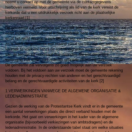
neemt u contact op met de gemeente via de contactgegevens
hierboven vermeld. Voor uitschrijving als lid van de kerk vereist de
kerkorde dat u een uitdrukkelijk verzoek richt aan de plaatselijke
kerkenraad.[1]
De gemeente zal vervolgens uw verzoek behandelen. De gemeente zal
eerst moeten vaststellen of u daadwerkelijk bent wie u zegt dat u bent
en of het recht waarop u zich beroept wel van toepassing is. Indien dat
zo is heeft de gemeente een maand vanaf uw verzoek om aan uw
verzoek te voldoen, tenzij de omstandigheden nopen tot een verlenging
van de termijn tot maximaal drie maanden. Bij een dergelijke
verlenging zult u een met redenen omklede verklaring daarover krijgen.
De gemeente zal vervolgens zo goed mogelijk aan uw verzoek
voldoen. Bij het voldoen aan uw verzoek moet de gemeente rekening
houden met de privacy-rechten van anderen en het gerechtvaardigd
belang en de gerechtvaardigde activiteiten van de kerk.[2]
1.VERWERKINGEN VANWEGE DE ALGEMENE ORGANISATIE &
LEDENADMINISTRATIE
Gezien de werking van de Protestantse Kerk vindt er in de gemeente
een aantal verwerkingen plaats die direct verband houden met de
kerkorde. Het gaat om verwerkingen in het kader van de algemene
organisatie (bijvoorbeeld verkiezingen van ambtsdragers) en de
ledenadministratie. In de onderstaande tabel staat om welke situaties