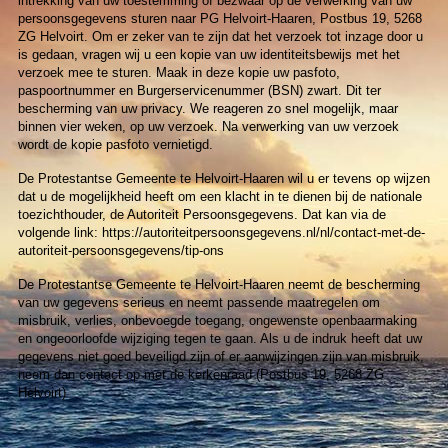
intrekking van uw toestemming of bezwaar op de verwerking van uw
persoonsgegevens sturen naar PG Helvoirt-Haaren, Postbus 19, 5268
ZG Helvoirt. Om er zeker van te zijn dat het verzoek tot inzage door u
is gedaan, vragen wij u een kopie van uw identiteitsbewijs met het
verzoek mee te sturen. Maak in deze kopie uw pasfoto,
paspoortnummer en Burgerservicenummer (BSN) zwart. Dit ter
bescherming van uw privacy. We reageren zo snel mogelijk, maar
binnen vier weken, op uw verzoek. Na verwerking van uw verzoek
wordt de kopie pasfoto vernietigd.
De Protestantse Gemeente te Helvoirt-Haaren wil u er tevens op wijzen
dat u de mogelijkheid heeft om een klacht in te dienen bij de nationale
toezichthouder, de Autoriteit Persoonsgegevens. Dat kan via de
volgende link: https://autoriteitpersoonsgegevens.nl/nl/contact-met-de-
autoriteit-persoonsgegevens/tip-ons
De Protestantse Gemeente te Helvoirt-Haaren neemt de bescherming
van uw gegevens serieus en neemt passende maatregelen om
misbruik, verlies, onbevoegde toegang, ongewenste openbaarmaking
en ongeoorloofde wijziging tegen te gaan. Als u de indruk heeft dat uw
gegevens niet goed beveiligd zijn of er aanwijzingen zijn van misbruik,
neem dan contact op met de kerkenraad (Postbus 19, 5268 ZG
Helvoirt)