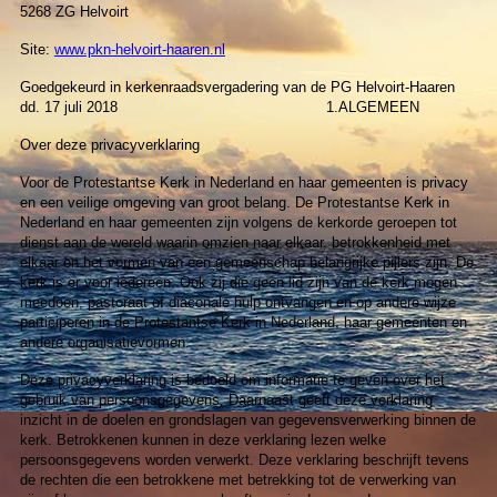
5268 ZG Helvoirt
Site:
www.pkn-helvoirt-haaren.nl
Goedgekeurd in kerkenraadsvergadering van de PG Helvoirt-Haaren
dd. 17 juli 2018 1.ALGEMEEN
Over deze privacyverklaring
Voor de Protestantse Kerk in Nederland en haar gemeenten is privacy
en een veilige omgeving van groot belang. De Protestantse Kerk in
Nederland en haar gemeenten zijn volgens de kerkorde geroepen tot
dienst aan de wereld waarin omzien naar elkaar, betrokkenheid met
elkaar en het vormen van een gemeenschap belangrijke pijlers zijn. De
kerk is er voor iedereen. Ook zij die geen lid zijn van de kerk mogen
meedoen, pastoraat of diaconale hulp ontvangen en op andere wijze
participeren in de Protestantse Kerk in Nederland, haar gemeenten en
andere organisatievormen.
Deze privacyverklaring is bedoeld om informatie te geven over het
gebruik van persoonsgegevens. Daarnaast geeft deze verklaring
inzicht in de doelen en grondslagen van gegevensverwerking binnen de
kerk. Betrokkenen kunnen in deze verklaring lezen welke
persoonsgegevens worden verwerkt. Deze verklaring beschrijft tevens
de rechten die een betrokkene met betrekking tot de verwerking van