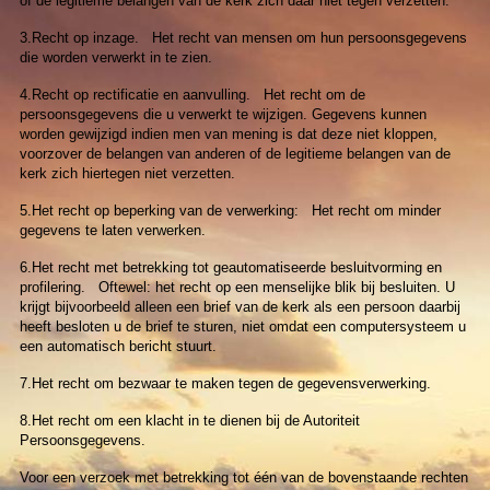
of de legitieme belangen van de kerk zich daar niet tegen verzetten.
3.Recht op inzage. Het recht van mensen om hun persoonsgegevens
die worden verwerkt in te zien.
4.Recht op rectificatie en aanvulling. Het recht om de
persoonsgegevens die u verwerkt te wijzigen. Gegevens kunnen
worden gewijzigd indien men van mening is dat deze niet kloppen,
voorzover de belangen van anderen of de legitieme belangen van de
kerk zich hiertegen niet verzetten.
5.Het recht op beperking van de verwerking: Het recht om minder
gegevens te laten verwerken.
6.Het recht met betrekking tot geautomatiseerde besluitvorming en
profilering. Oftewel: het recht op een menselijke blik bij besluiten. U
krijgt bijvoorbeeld alleen een brief van de kerk als een persoon daarbij
heeft besloten u de brief te sturen, niet omdat een computersysteem u
een automatisch bericht stuurt.
7.Het recht om bezwaar te maken tegen de gegevensverwerking.
8.Het recht om een klacht in te dienen bij de Autoriteit
Persoonsgegevens.
Voor een verzoek met betrekking tot één van de bovenstaande rechten